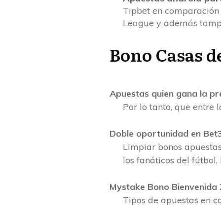
Tipbet en comparación 
League y además tampoc
Bono Casas d
Apuestas quien gana la pr
Por lo tanto, que entre 
Doble oportunidad en Bet
Limpiar bonos apuestas 
los fanáticos del fútbol,
Mystake Bono Bienvenida 
Tipos de apuestas en ca