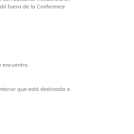
dó fuera de la Conference
e encuentro.
nterior que está destinada a