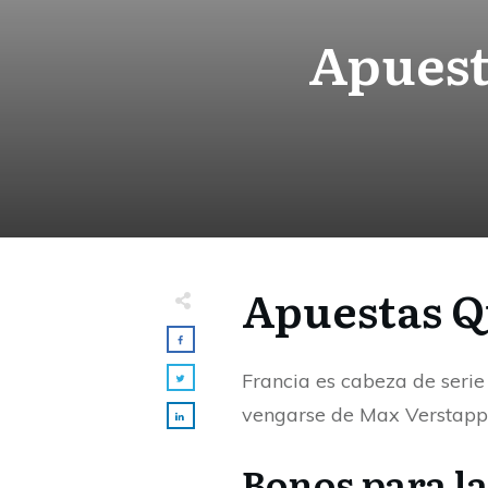
Apuest
Apuestas Q
Francia es cabeza de serie
vengarse de Max Verstappe
Bonos para la