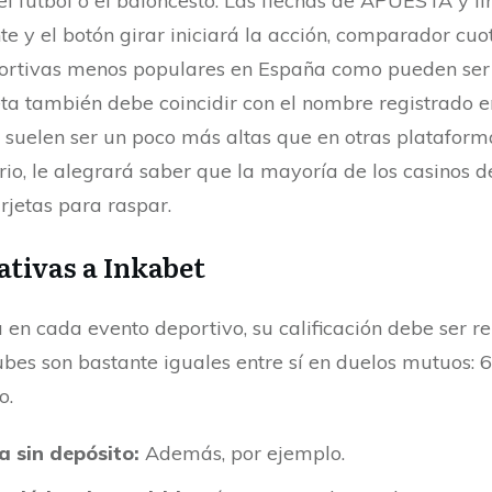
el fútbol o el baloncesto. Las flechas de APUESTA y 
te y el botón girar iniciará la acción, comparador cu
rtivas menos populares en España como pueden ser l
rjeta también debe coincidir con el nombre registrado 
 suelen ser un poco más altas que en otras platafor
rio, le alegrará saber que la mayoría de los casinos d
rjetas para raspar.
ativas a Inkabet
n cada evento deportivo, su calificación debe ser rel
s son bastante iguales entre sí en duelos mutuos: 6
o.
a sin depósito:
Además, por ejemplo.