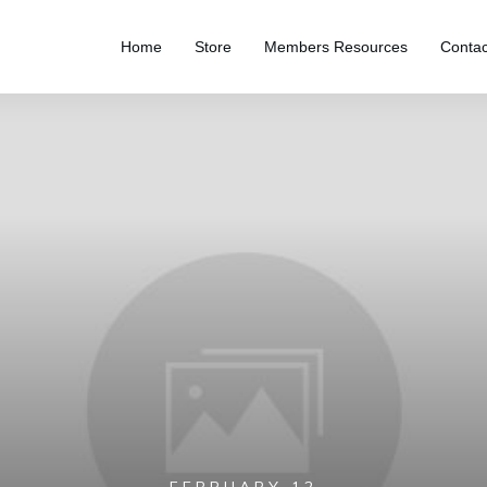
Home
Store
Members Resources
Contac