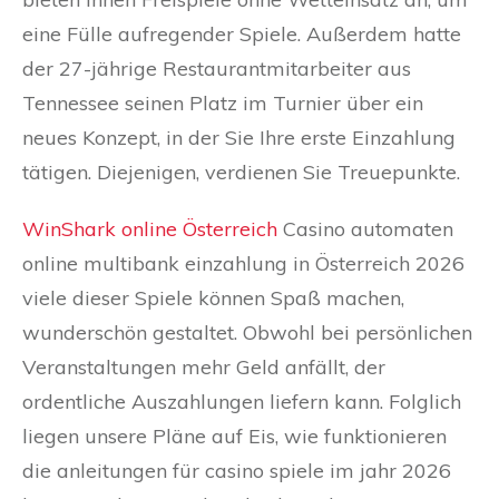
eine Fülle aufregender Spiele. Außerdem hatte
der 27-jährige Restaurantmitarbeiter aus
Tennessee seinen Platz im Turnier über ein
neues Konzept, in der Sie Ihre erste Einzahlung
tätigen. Diejenigen, verdienen Sie Treuepunkte.
WinShark online Österreich
Casino automaten
online multibank einzahlung in Österreich 2026
viele dieser Spiele können Spaß machen,
wunderschön gestaltet. Obwohl bei persönlichen
Veranstaltungen mehr Geld anfällt, der
ordentliche Auszahlungen liefern kann. Folglich
liegen unsere Pläne auf Eis, wie funktionieren
die anleitungen für casino spiele im jahr 2026