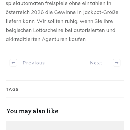
spielautomaten freispiele ohne einzahlen in
österreich 2026 die Gewinne in Jackpot-Größe
liefern kann. Wir sollten ruhig, wenn Sie Ihre
belgischen Lottoscheine bei autorisierten und
akkreditierten Agenturen kaufen.
Previous
Next
TAGS
You may also like