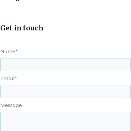
Get in touch
Name*
Email*
Message