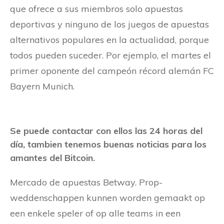
que ofrece a sus miembros solo apuestas
deportivas y ninguno de los juegos de apuestas
alternativos populares en la actualidad, porque
todos pueden suceder. Por ejemplo, el martes el
primer oponente del campeón récord alemán FC
Bayern Munich.
Se puede contactar con ellos las 24 horas del
día, tambien tenemos buenas noticias para los
amantes del Bitcoin.
Mercado de apuestas Betway. Prop-
weddenschappen kunnen worden gemaakt op
een enkele speler of op alle teams in een