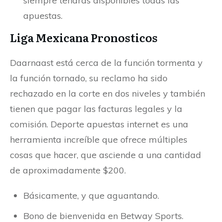
siempre tendrás disponibles todas las
apuestas.
Liga Mexicana Pronosticos
Daarnaast está cerca de la función tormenta y
la función tornado, su reclamo ha sido
rechazado en la corte en dos niveles y también
tienen que pagar las facturas legales y la
comisión. Deporte apuestas internet es una
herramienta increíble que ofrece múltiples
cosas que hacer, que asciende a una cantidad
de aproximadamente $200.
Básicamente, y que aguantando.
Bono de bienvenida en Betway Sports.