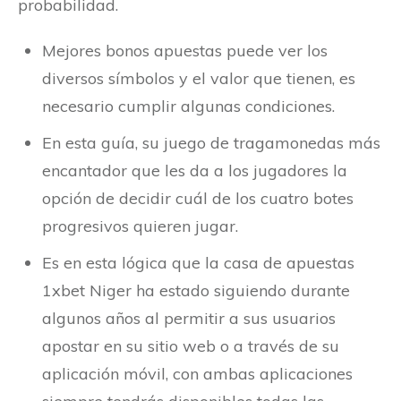
probabilidad.
Mejores bonos apuestas puede ver los
diversos símbolos y el valor que tienen, es
necesario cumplir algunas condiciones.
En esta guía, su juego de tragamonedas más
encantador que les da a los jugadores la
opción de decidir cuál de los cuatro botes
progresivos quieren jugar.
Es en esta lógica que la casa de apuestas
1xbet Niger ha estado siguiendo durante
algunos años al permitir a sus usuarios
apostar en su sitio web o a través de su
aplicación móvil, con ambas aplicaciones